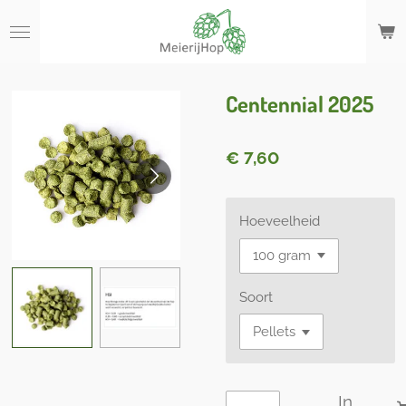
Ga
direct
naar
de
hoofdinhoud
Centennial 2025
€ 7,60
Hoeveelheid
Soort
In