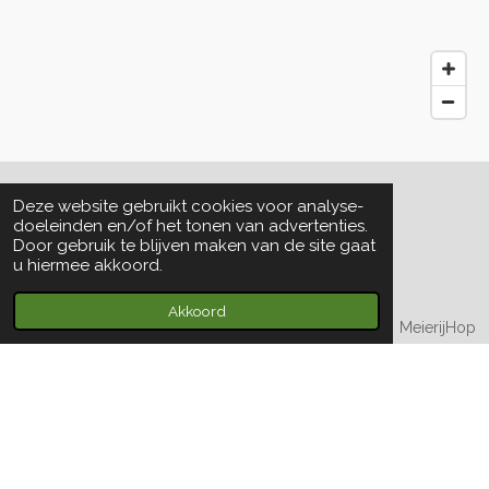
Deze website gebruikt cookies voor analyse-
doeleinden en/of het tonen van advertenties.
Door gebruik te blijven maken van de site gaat
u hiermee akkoord.
Akkoord
MeierijHop
Donderdonksedijk 4
5492 VK Sint-Oedenrode
info@meierijhop.nl
© 2022 - 2026 MeierijHop