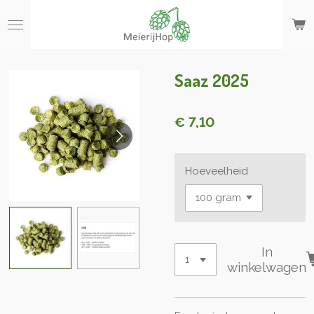
Ga
direct
naar
de
hoofdinhoud
Saaz 2025
€ 7,10
Hoeveelheid
In
winkelwagen