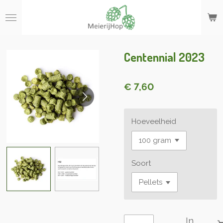
Ga
direct
naar
de
hoofdinhoud
Centennial 2023
€ 7,60
Hoeveelheid
Soort
In